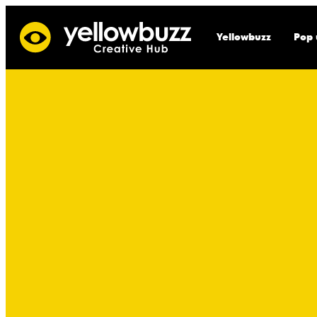
Yellowbuzz
Pop 